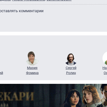
 оставлять комментарии
Мария
Сергей
На
ий
Фомина
Ролин
О