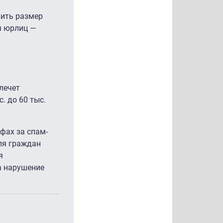
вить размер
ля юрлиц —
лечет
. до 60 тыс.
фах за спам-
ля граждан
я
а нарушение