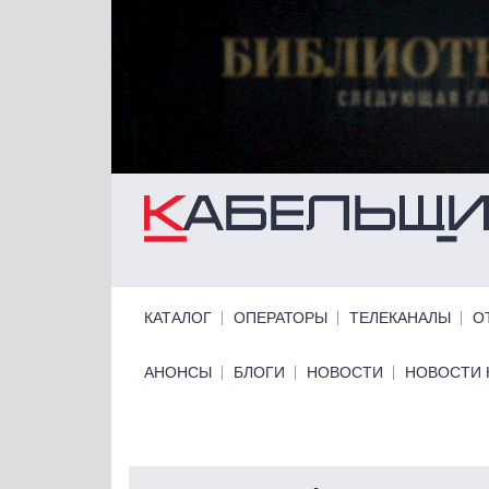
Перейти к основному содержанию
Primary links
КАТАЛОГ
ОПЕРАТОРЫ
ТЕЛЕКАНАЛЫ
О
Primary links bottom
АНОНСЫ
БЛОГИ
НОВОСТИ
НОВОСТИ 