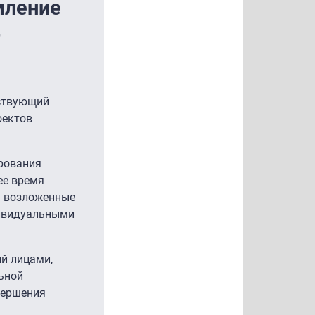
мление
%
тствующий
оектов
ирования
ее время
ь возложенные
дивидуальными
й лицами,
льной
вершения