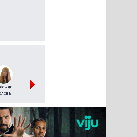
дежда
Мария
Алексей
рлова
Щербаль
Леонтьев