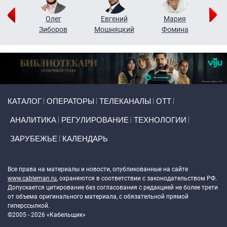
рий
Олег
Евгений
Мария
н
Зиборов
Мошняцкий
Фомина
Primary links
КАТАЛОГ
ОПЕРАТОРЫ
ТЕЛЕКАНАЛЫ
ОТТ
АНАЛИТИКА
РЕГУЛИРОВАНИЕ
ТЕХНОЛОГИИ
ЗАРУБЕЖЬЕ
КАЛЕНДАРЬ
Token Block
Все права на материалы и новости, опубликованные на сайте
www.cableman.ru
, охраняются в соответствии с законодательством РФ.
Допускается цитирование без согласования с редакцией не более трети
от объема оригинального материала, с обязательной прямой
гиперссылкой.
©2005 - 2026 «Кабельщик»