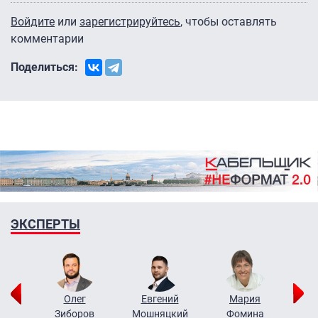
Войдите
или
зарегистрируйтесь
, чтобы оставлять
комментарии
Поделиться:
ЭКСПЕРТЫ
рий
Олег
Евгений
Мария
н
Зиборов
Мошняцкий
Фомина