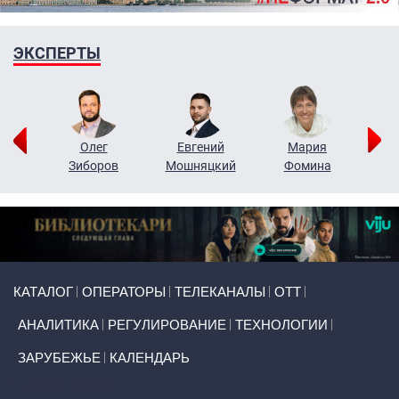
ЭКСПЕРТЫ
рий
Олег
Евгений
Мария
н
Зиборов
Мошняцкий
Фомина
Primary links
КАТАЛОГ
ОПЕРАТОРЫ
ТЕЛЕКАНАЛЫ
ОТТ
АНАЛИТИКА
РЕГУЛИРОВАНИЕ
ТЕХНОЛОГИИ
ЗАРУБЕЖЬЕ
КАЛЕНДАРЬ
Token Block