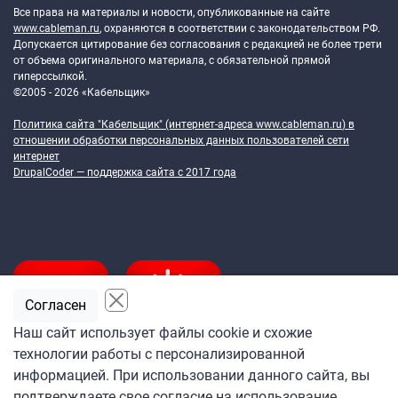
Все права на материалы и новости, опубликованные на сайте
www.cableman.ru
, охраняются в соответствии с законодательством РФ.
Допускается цитирование без согласования с редакцией не более трети
от объема оригинального материала, с обязательной прямой
гиперссылкой.
©2005 - 2026 «Кабельщик»
Политика сайта "Кабельщик" (интернет-адреса
www.cableman.ru
) в
отношении обработки персональных данных пользователей сети
интернет
DrupalCoder — поддержка сайта c 2017 года
Согласен
Наш сайт использует файлы cookie и схожие
технологии работы с персонализированной
Подпишитесь
информацией. При использовании данного сайта, вы
на ежедневную рассылку
подтверждаете свое согласие на использование