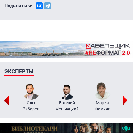
Поделиться:
ЭКСПЕРТЫ
рий
Олег
Евгений
Мария
н
Зиборов
Мошняцкий
Фомина