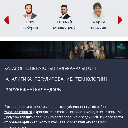
рий
Олег
Евгений
Мария
н
Зиборов
Мошняцкий
Фомина
Primary links
КАТАЛОГ
ОПЕРАТОРЫ
ТЕЛЕКАНАЛЫ
ОТТ
АНАЛИТИКА
РЕГУЛИРОВАНИЕ
ТЕХНОЛОГИИ
ЗАРУБЕЖЬЕ
КАЛЕНДАРЬ
Token Block
Все права на материалы и новости, опубликованные на сайте
www.cableman.ru
, охраняются в соответствии с законодательством РФ.
Допускается цитирование без согласования с редакцией не более трети
от объема оригинального материала, с обязательной прямой
гиперссылкой.