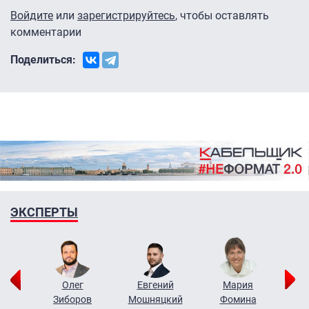
Войдите
или
зарегистрируйтесь
, чтобы оставлять
комментарии
Поделиться:
ЭКСПЕРТЫ
рий
Олег
Евгений
Мария
н
Зиборов
Мошняцкий
Фомина