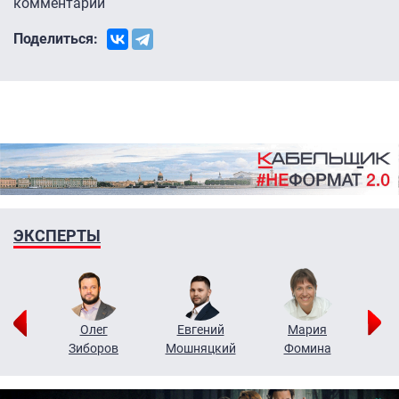
комментарии
Поделиться:
ЭКСПЕРТЫ
рий
Олег
Евгений
Мария
н
Зиборов
Мошняцкий
Фомина