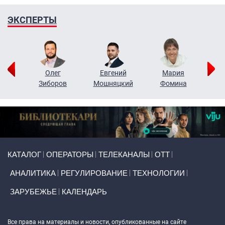
ЭКСПЕРТЫ
рий
Олег
Евгений
Мария
н
Зиборов
Мошняцкий
Фомина
Primary links
КАТАЛОГ
ОПЕРАТОРЫ
ТЕЛЕКАНАЛЫ
ОТТ
АНАЛИТИКА
РЕГУЛИРОВАНИЕ
ТЕХНОЛОГИИ
ЗАРУБЕЖЬЕ
КАЛЕНДАРЬ
Token Block
Все права на материалы и новости, опубликованные на сайте