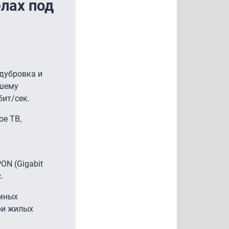
елах под
дубровка и
ьшему
бит/сек.
е ТВ,
ON (Gigabit
.
емных
ри жилых