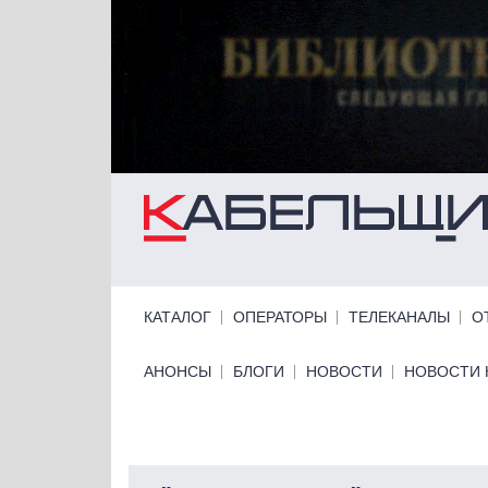
Перейти к основному содержанию
Primary links
КАТАЛОГ
ОПЕРАТОРЫ
ТЕЛЕКАНАЛЫ
О
Primary links bottom
АНОНСЫ
БЛОГИ
НОВОСТИ
НОВОСТИ 