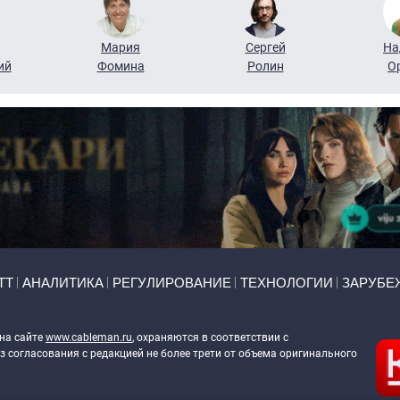
Мария
Сергей
На
ий
Фомина
Ролин
О
ТТ
АНАЛИТИКА
РЕГУЛИРОВАНИЕ
ТЕХНОЛОГИИ
ЗАРУБЕ
 на сайте
www.cableman.ru
, охраняются в соответствии с
 согласования с редакцией не более трети от объема оригинального