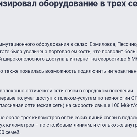
зировал оборудование в трех с
ммутационного оборудования в селах Ермиловка, Песочно
ьтате была увеличена портовая емкость, что позволит бол
й широкополосного доступа в интернет на скорости до 6 М
во также появилась возможность подключить интерактивно
 волоконно-оптической сети связи в городском поселении
ервые получат доступ к телеком-услугам по технологии GP
я пассивная оптическая сеть) на скорости свыше 100 Мбит/с
но около трех километров оптических линий связи в подз
ух километров – по столбовым линиям, и столько же внут
00 семей.