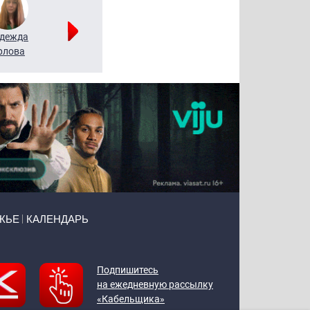
дежда
Мария
Алексей
рлова
Щербаль
Леонтьев
ЖЬЕ
КАЛЕНДАРЬ
Подпишитесь
на ежедневную рассылку
«Кабельщика»