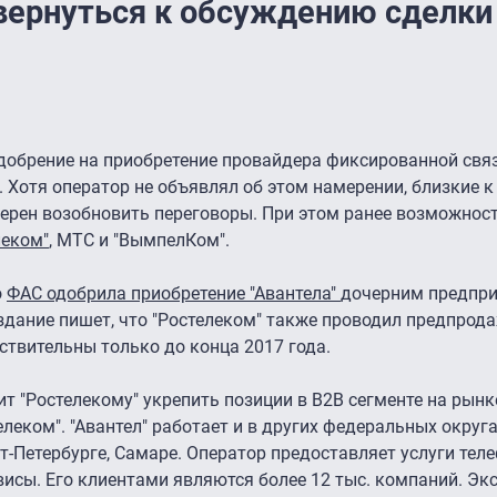
вернуться к обсуждению сделки
одобрение на приобретение провайдера фиксированной связи
 Хотя оператор не объявлял об этом намерении, близкие к
амерен возобновить переговоры. При этом ранее возможнос
леком"
, МТС и "ВымпелКом".
о
ФАС одобрила приобретение "Авантела"
дочерним предпр
здание пишет, что "Ростелеком" также проводил предпрод
ствительны только до конца 2017 года.
т "Ростелекому" укрепить позиции в B2B сегменте на рынк
леком". "Авантел" работает и в других федеральных округа
-Петербурге, Самаре. Оператор предоставляет услуги теле
висы. Его клиентами являются более 12 тыс. компаний. Эк