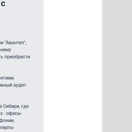
 с
 "Авантел",
 нему
ть приобрести
иятием
ажный аудит
е Сибири, где
х - офисы
фонии,
сперты