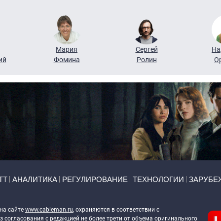
Мария
Сергей
На
ий
Фомина
Ролин
О
ТТ
АНАЛИТИКА
РЕГУЛИРОВАНИЕ
ТЕХНОЛОГИИ
ЗАРУБЕ
 на сайте
www.cableman.ru
, охраняются в соответствии с
 согласования с редакцией не более трети от объема оригинального