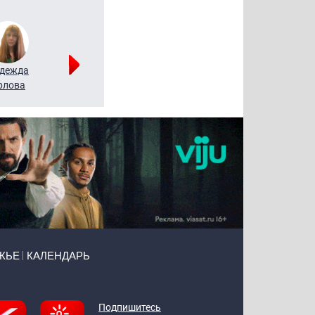
дежда
Мария
Алексей
рлова
Щербаль
Леонтьев
ЖЬЕ
КАЛЕНДАРЬ
Подпишитесь