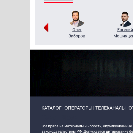
Григорий
Олег
Евгений
Кузин
Зиборов
Мошняцк
Primary links
КАТАЛОГ
ОПЕРАТОРЫ
ТЕЛЕКАНАЛЫ
О
Token Block
Все права на материалы и новости, опубликованные
законодательством РФ. Допускается цитирование без