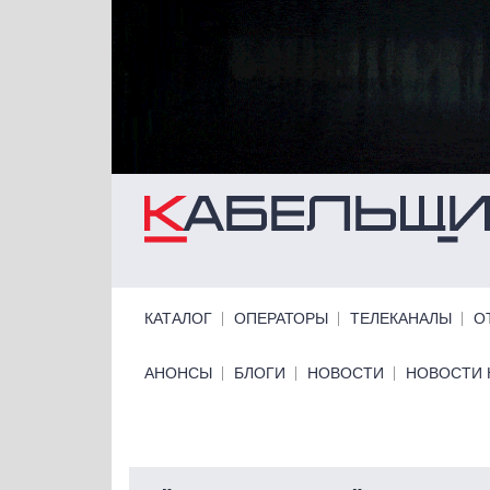
Перейти к основному содержанию
Primary links
КАТАЛОГ
ОПЕРАТОРЫ
ТЕЛЕКАНАЛЫ
О
Primary links bottom
АНОНСЫ
БЛОГИ
НОВОСТИ
НОВОСТИ 