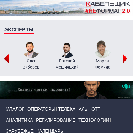
ЭКСПЕРТЫ
рий
Олег
Евгений
Мария
н
Зиборов
Мошняцкий
Фомина
Primary links
КАТАЛОГ
ОПЕРАТОРЫ
ТЕЛЕКАНАЛЫ
ОТТ
АНАЛИТИКА
РЕГУЛИРОВАНИЕ
ТЕХНОЛОГИИ
ЗАРУБЕЖЬЕ
КАЛЕНДАРЬ