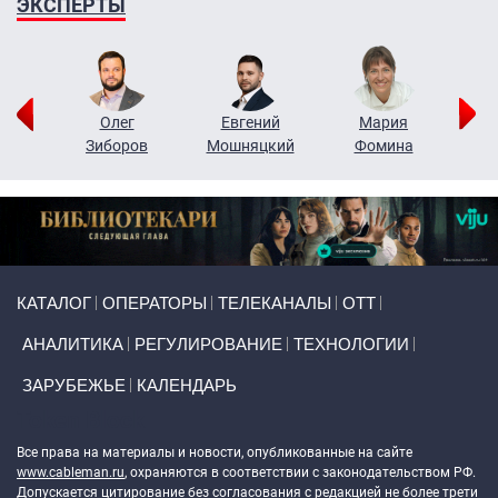
ЭКСПЕРТЫ
рий
Олег
Евгений
Мария
н
Зиборов
Мошняцкий
Фомина
Primary links
КАТАЛОГ
ОПЕРАТОРЫ
ТЕЛЕКАНАЛЫ
ОТТ
АНАЛИТИКА
РЕГУЛИРОВАНИЕ
ТЕХНОЛОГИИ
ЗАРУБЕЖЬЕ
КАЛЕНДАРЬ
Token Block
Все права на материалы и новости, опубликованные на сайте
www.cableman.ru
, охраняются в соответствии с законодательством РФ.
Допускается цитирование без согласования с редакцией не более трети