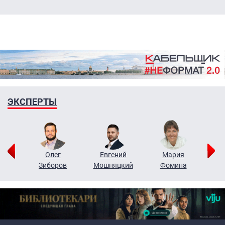
ЭКСПЕРТЫ
рий
Олег
Евгений
Мария
н
Зиборов
Мошняцкий
Фомина