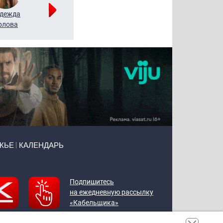
дежда
Мария
Алексей
рлова
Щербаль
Леонтьев
ЖЬЕ
КАЛЕНДАРЬ
Подпишитесь
на ежедневную рассылку
«Кабельщика»