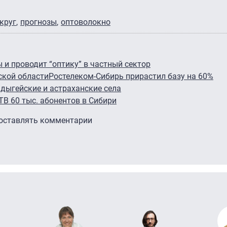
круг
прогнозы
оптоволокно
 и проводит “оптику” в частный сектор
ской области
Ростелеком-Сибирь прирастил базу на 60%
адыгейские и астраханские села
ТВ 60 тыс. абонентов в Сибири
 оставлять комментарии