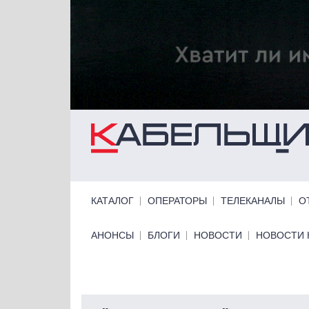
Перейти к основному содержанию
Primary links
КАТАЛОГ
ОПЕРАТОРЫ
ТЕЛЕКАНАЛЫ
О
Primary links bottom
АНОНСЫ
БЛОГИ
НОВОСТИ
НОВОСТИ 