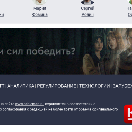
Мария
Сергей
На
ий
Фомина
Ролин
О
ТТ
АНАЛИТИКА
РЕГУЛИРОВАНИЕ
ТЕХНОЛОГИИ
ЗАРУБЕ
 на сайте
www.cableman.ru
, охраняются в соответствии с
 согласования с редакцией не более трети от объема оригинального
ableman.ru
) в отношении обработки персональных данных