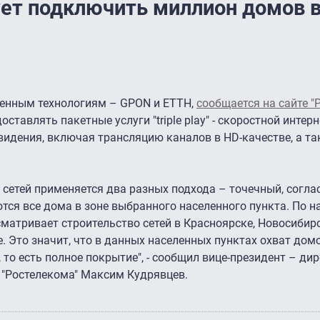
ует подключить миллион домов 
менным технологиям – GPON и ETTH,
сообщается на сайте "
авлять пакетные услуги "triple play" - скоростной интерн
елевидения, включая трансляцию каналов в HD-качестве, а
у сетей применяется два разных подхода – точечный, согл
ются все дома в зоне выбранного населенного пункта. По 
атривает строительство сетей в Красноярске, Новосибирс
. Это значит, что в данных населенных пунктах охват дом
, то есть полное покрытие", - сообщил вице-президент – ди
 "Ростелекома" Максим Кудрявцев.