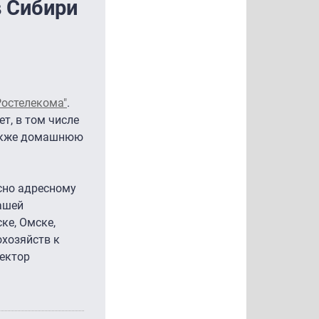
в Сибири
Ростелекома"
.
ет, в том числе
 также домашнюю
асно адресному
нашей
ке, Омске,
охозяйств к
ректор