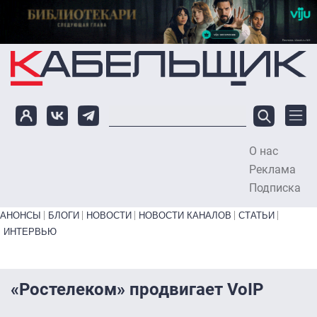
Перейти к основному содержанию
О нас
To
Реклама
Подписка
Primary links bottom
АНОНСЫ
БЛОГИ
НОВОСТИ
НОВОСТИ КАНАЛОВ
СТАТЬИ
ИНТЕРВЬЮ
«Ростелеком» продвигает VoIP