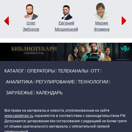
рий
Олег
Евгений
Мария
н
Зиборов
Мошняцкий
Фомина
Primary links
КАТАЛОГ
ОПЕРАТОРЫ
ТЕЛЕКАНАЛЫ
ОТТ
АНАЛИТИКА
РЕГУЛИРОВАНИЕ
ТЕХНОЛОГИИ
ЗАРУБЕЖЬЕ
КАЛЕНДАРЬ
Token Block
Все права на материалы и новости, опубликованные на сайте
www.cableman.ru
, охраняются в соответствии с законодательством РФ.
Допускается цитирование без согласования с редакцией не более трети
от объема оригинального материала, с обязательной прямой
гиперссылкой.