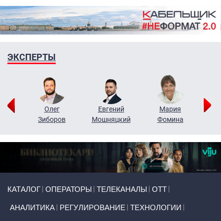
ЭКСПЕРТЫ
рий
Олег
Евгений
Мария
н
Зиборов
Мошняцкий
Фомина
Primary links
КАТАЛОГ
ОПЕРАТОРЫ
ТЕЛЕКАНАЛЫ
ОТТ
АНАЛИТИКА
РЕГУЛИРОВАНИЕ
ТЕХНОЛОГИИ