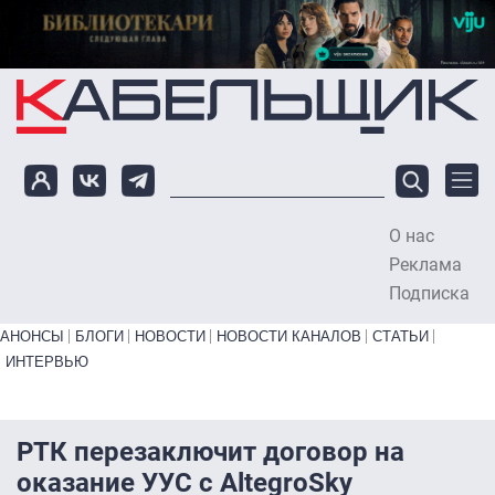
Перейти к основному содержанию
О нас
To
Реклама
Подписка
Primary links bottom
АНОНСЫ
БЛОГИ
НОВОСТИ
НОВОСТИ КАНАЛОВ
СТАТЬИ
ИНТЕРВЬЮ
РТК перезаключит договор на
оказание УУС с AltegroSky