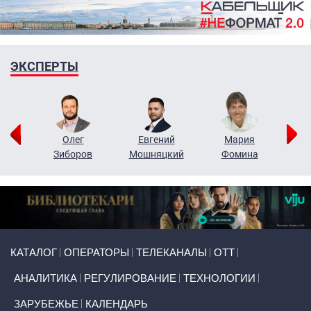
ЭКСПЕРТЫ
рий
Олег
Евгений
Мария
н
Зиборов
Мошняцкий
Фомина
Primary links
КАТАЛОГ
ОПЕРАТОРЫ
ТЕЛЕКАНАЛЫ
ОТТ
АНАЛИТИКА
РЕГУЛИРОВАНИЕ
ТЕХНОЛОГИИ
ЗАРУБЕЖЬЕ
КАЛЕНДАРЬ