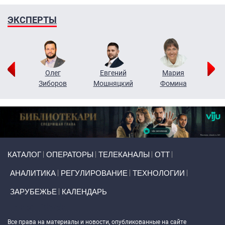
ЭКСПЕРТЫ
рий
Олег
Евгений
Мария
н
Зиборов
Мошняцкий
Фомина
Primary links
КАТАЛОГ
ОПЕРАТОРЫ
ТЕЛЕКАНАЛЫ
ОТТ
АНАЛИТИКА
РЕГУЛИРОВАНИЕ
ТЕХНОЛОГИИ
ЗАРУБЕЖЬЕ
КАЛЕНДАРЬ
Token Block
Все права на материалы и новости, опубликованные на сайте