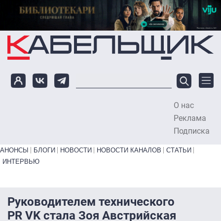
Перейти к основному содержанию
О нас
To
Реклама
Подписка
Primary links bottom
АНОНСЫ
БЛОГИ
НОВОСТИ
НОВОСТИ КАНАЛОВ
СТАТЬИ
ИНТЕРВЬЮ
Руководителем технического
PR VK стала Зоя Австрийская