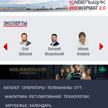
ЭКСПЕРТЫ
рий
Олег
Евгений
Мария
н
Зиборов
Мошняцкий
Фомина
Primary links
КАТАЛОГ
ОПЕРАТОРЫ
ТЕЛЕКАНАЛЫ
ОТТ
АНАЛИТИКА
РЕГУЛИРОВАНИЕ
ТЕХНОЛОГИИ
ЗАРУБЕЖЬЕ
КАЛЕНДАРЬ