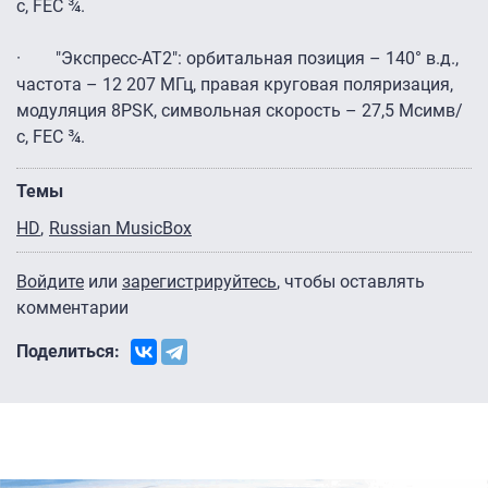
с, FEC ¾.
· "Экспресс-АТ2": орбитальная позиция – 140° в.д.,
частота – 12 207 МГц, правая круговая поляризация,
модуляция 8PSK, символьная скорость – 27,5 Мсимв/
с, FEC ¾.
Темы
HD
Russian MusicBox
Войдите
или
зарегистрируйтесь
, чтобы оставлять
комментарии
Поделиться: