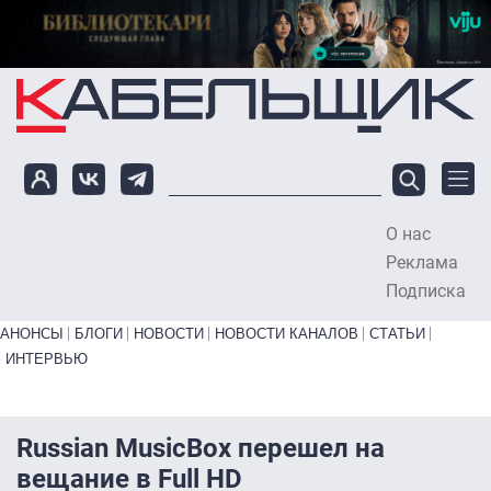
Перейти к основному содержанию
О нас
To
Реклама
Подписка
Primary links bottom
АНОНСЫ
БЛОГИ
НОВОСТИ
НОВОСТИ КАНАЛОВ
СТАТЬИ
ИНТЕРВЬЮ
Russian MusicBox перешел на
вещание в Full HD