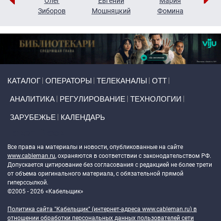
рий
Олег
Евгений
Мария
н
Зиборов
Мошняцкий
Фомина
Primary links
КАТАЛОГ
ОПЕРАТОРЫ
ТЕЛЕКАНАЛЫ
ОТТ
АНАЛИТИКА
РЕГУЛИРОВАНИЕ
ТЕХНОЛОГИИ
ЗАРУБЕЖЬЕ
КАЛЕНДАРЬ
Token Block
Все права на материалы и новости, опубликованные на сайте
www.cableman.ru
, охраняются в соответствии с законодательством РФ.
Допускается цитирование без согласования с редакцией не более трети
от объема оригинального материала, с обязательной прямой
гиперссылкой.
©2005 - 2026 «Кабельщик»
Политика сайта "Кабельщик" (интернет-адреса
www.cableman.ru
) в
отношении обработки персональных данных пользователей сети