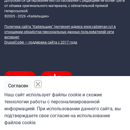
Допускается цитирование без согласования с редакцией не более трети
от объема оригинального материала, с обязательной прямой
гиперссылкой.
©2005 - 2026 «Кабельщик»
Политика сайта "Кабельщик" (интернет-адреса
www.cableman.ru
) в
отношении обработки персональных данных пользователей сети
интернет
DrupalCoder — поддержка сайта c 2017 года
Согласен
Наш сайт использует файлы cookie и схожие
технологии работы с персонализированной
Подпишитесь
информацией. При использовании данного сайта, вы
на ежедневную рассылку
подтверждаете свое согласие на использование
«Кабельщика»
файлов cookie.