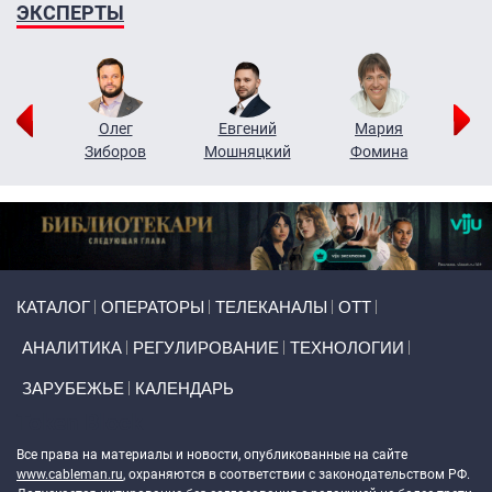
ЭКСПЕРТЫ
рий
Олег
Евгений
Мария
н
Зиборов
Мошняцкий
Фомина
Primary links
КАТАЛОГ
ОПЕРАТОРЫ
ТЕЛЕКАНАЛЫ
ОТТ
АНАЛИТИКА
РЕГУЛИРОВАНИЕ
ТЕХНОЛОГИИ
ЗАРУБЕЖЬЕ
КАЛЕНДАРЬ
Token Block
Все права на материалы и новости, опубликованные на сайте
www.cableman.ru
, охраняются в соответствии с законодательством РФ.