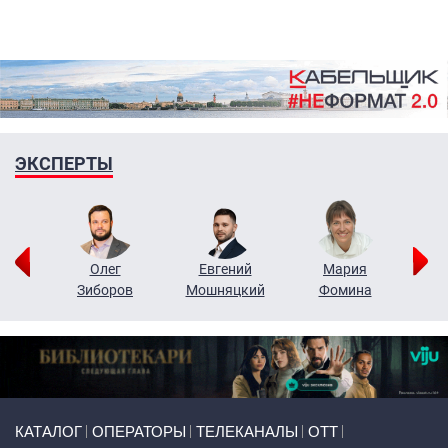
ЭКСПЕРТЫ
рий
Олег
Евгений
Мария
н
Зиборов
Мошняцкий
Фомина
Primary links
КАТАЛОГ
ОПЕРАТОРЫ
ТЕЛЕКАНАЛЫ
ОТТ