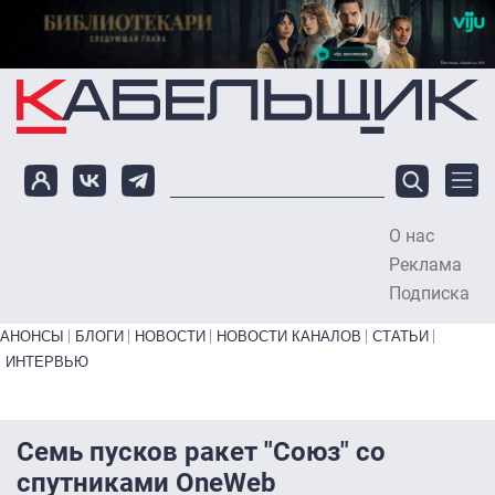
Перейти к основному содержанию
О нас
To
Реклама
Подписка
Primary links bottom
АНОНСЫ
БЛОГИ
НОВОСТИ
НОВОСТИ КАНАЛОВ
СТАТЬИ
ИНТЕРВЬЮ
Семь пусков ракет "Союз" со
спутниками OneWeb