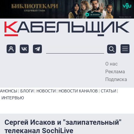
Перейти к основному содержанию
О нас
To
Реклама
Подписка
Primary links bottom
АНОНСЫ
БЛОГИ
НОВОСТИ
НОВОСТИ КАНАЛОВ
СТАТЬИ
ИНТЕРВЬЮ
Сергей Исаков и "залипательный"
телеканал SochiLive