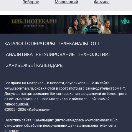
н
Зиборов
Мошняцкий
Фомина
Primary links
КАТАЛОГ
ОПЕРАТОРЫ
ТЕЛЕКАНАЛЫ
ОТТ
АНАЛИТИКА
РЕГУЛИРОВАНИЕ
ТЕХНОЛОГИИ
ЗАРУБЕЖЬЕ
КАЛЕНДАРЬ
Token Block
Все права на материалы и новости, опубликованные на сайте
www.cableman.ru
, охраняются в соответствии с законодательством РФ.
Допускается цитирование без согласования с редакцией не более трети
от объема оригинального материала, с обязательной прямой
гиперссылкой.
©2005 - 2026 «Кабельщик»
Политика сайта "Кабельщик" (интернет-адреса
www.cableman.ru
) в
отношении обработки персональных данных пользователей сети
интернет