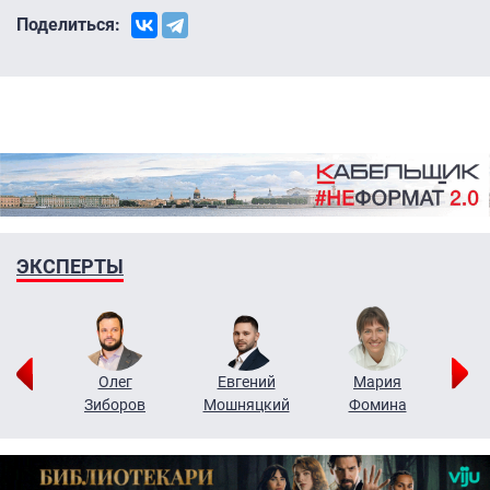
Поделиться:
ЭКСПЕРТЫ
рий
Олег
Евгений
Мария
н
Зиборов
Мошняцкий
Фомина