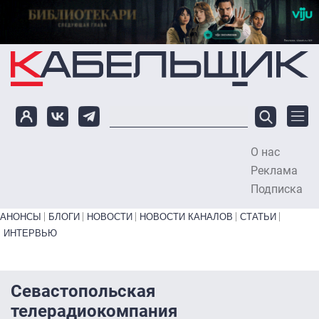
Перейти к основному содержанию
О нас
To
Реклама
Подписка
Primary links bottom
АНОНСЫ
БЛОГИ
НОВОСТИ
НОВОСТИ КАНАЛОВ
СТАТЬИ
ИНТЕРВЬЮ
Севастопольская
телерадиокомпания