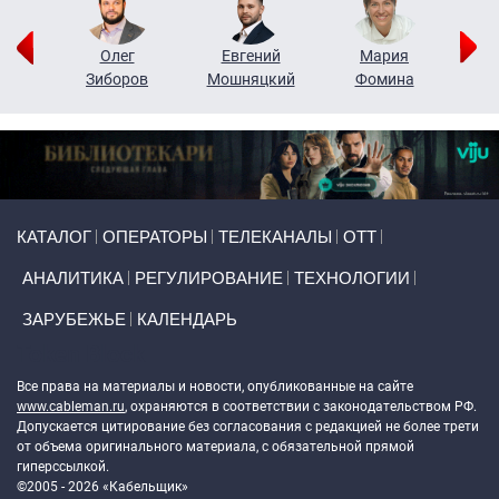
рий
Олег
Евгений
Мария
н
Зиборов
Мошняцкий
Фомина
Primary links
КАТАЛОГ
ОПЕРАТОРЫ
ТЕЛЕКАНАЛЫ
ОТТ
АНАЛИТИКА
РЕГУЛИРОВАНИЕ
ТЕХНОЛОГИИ
ЗАРУБЕЖЬЕ
КАЛЕНДАРЬ
Token Block
Все права на материалы и новости, опубликованные на сайте
www.cableman.ru
, охраняются в соответствии с законодательством РФ.
Допускается цитирование без согласования с редакцией не более трети
от объема оригинального материала, с обязательной прямой
гиперссылкой.
©2005 - 2026 «Кабельщик»