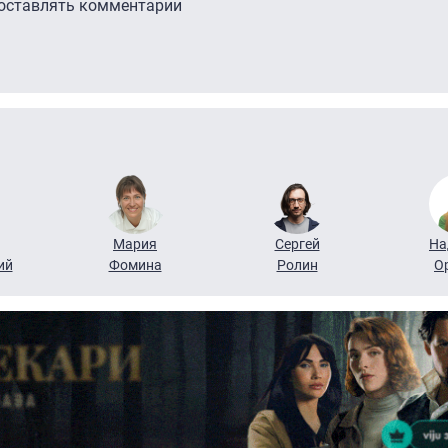
 оставлять комментарии
Мария
Сергей
На
ий
Фомина
Ролин
О