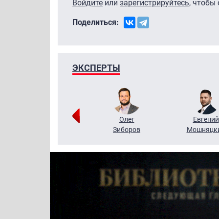
Войдите
или
зарегистрируйтесь
, чтобы
Поделиться:
ЭКСПЕРТЫ
Григорий
Олег
Евгений
Кузин
Зиборов
Мошняцк