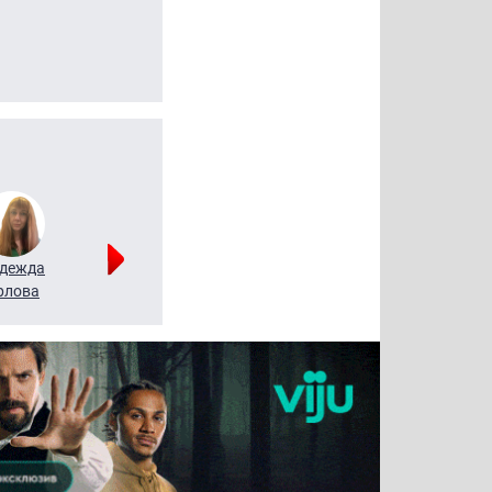
дежда
Мария
Алексей
рлова
Щербаль
Леонтьев