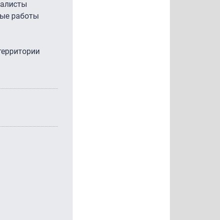
иалисты
ные работы
территории