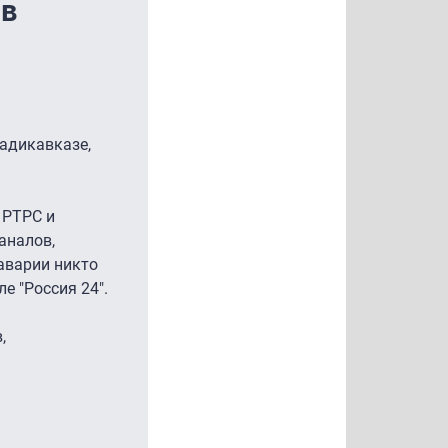
 в
адикавказе,
 РТРС и
аналов,
аварии никто
е "Россия 24".
,