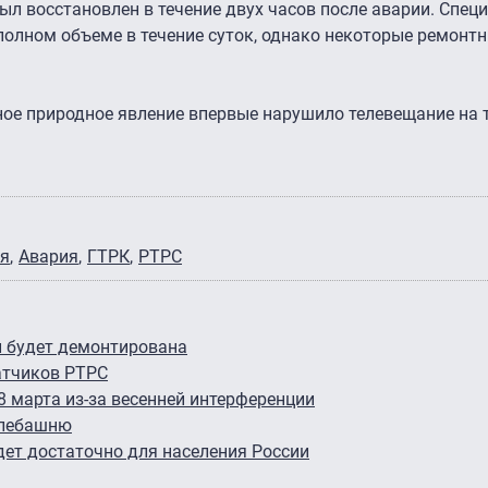
ыл восстановлен в течение двух часов после аварии. Спец
полном объеме в течение суток, однако некоторые ремонт
ное природное явление впервые нарушило телевещание на 
я
Авария
ГТРК
РТРС
и будет демонтирована
атчиков РТРС
8 марта из-за весенней интерференции
елебашню
дет достаточно для населения России