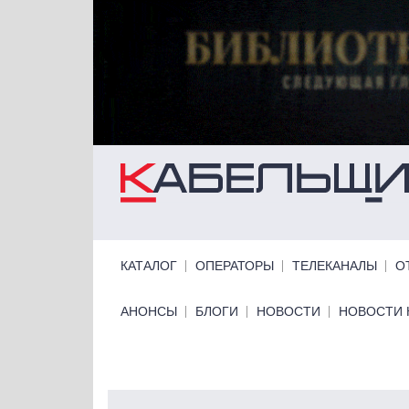
Перейти к основному содержанию
Primary links
КАТАЛОГ
ОПЕРАТОРЫ
ТЕЛЕКАНАЛЫ
О
Primary links bottom
АНОНСЫ
БЛОГИ
НОВОСТИ
НОВОСТИ 