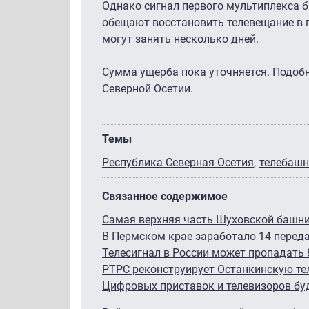
Однако сигнал первого мультиплекса б
обещают восстановить телевещание в 
могут занять несколько дней.
Сумма ущерба пока уточняется. Подоб
Северной Осетии.
Темы
Республика Северная Осетия
телебашн
Связанное содержимое
Самая верхняя часть Шуховской башн
В Пермском крае заработало 14 перед
Телесигнал в России может пропадать 
РТРС реконструирует Останкинскую т
Цифровых приставок и телевизоров бу