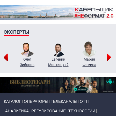
ЭКСПЕРТЫ
рий
Олег
Евгений
Мария
н
Зиборов
Мошняцкий
Фомина
Primary links
КАТАЛОГ
ОПЕРАТОРЫ
ТЕЛЕКАНАЛЫ
ОТТ
АНАЛИТИКА
РЕГУЛИРОВАНИЕ
ТЕХНОЛОГИИ