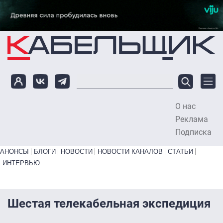
Перейти к основному содержанию
О нас
To
Реклама
Подписка
Primary links bottom
АНОНСЫ
БЛОГИ
НОВОСТИ
НОВОСТИ КАНАЛОВ
СТАТЬИ
ИНТЕРВЬЮ
Шестая телекабельная экспедиция