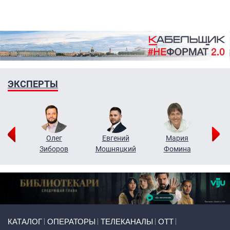
ЭКСПЕРТЫ
рий
Олег
Евгений
Мария
н
Зиборов
Мошняцкий
Фомина
Primary links
КАТАЛОГ
ОПЕРАТОРЫ
ТЕЛЕКАНАЛЫ
ОТТ