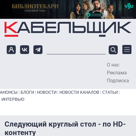
Перейти к основному содержанию
О нас
To
Реклама
Подписка
Primary links bottom
АНОНСЫ
БЛОГИ
НОВОСТИ
НОВОСТИ КАНАЛОВ
СТАТЬИ
ИНТЕРВЬЮ
Следующий круглый стол - по HD-
контенту