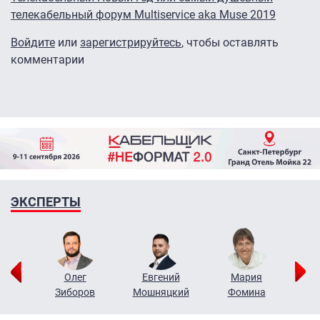
телекабельный форум Multiservice aka Muse 2019
Войдите
или
зарегистрируйтесь
, чтобы оставлять
комментарии
ЭКСПЕРТЫ
рий
Олег
Евгений
Мария
н
Зиборов
Мошняцкий
Фомина