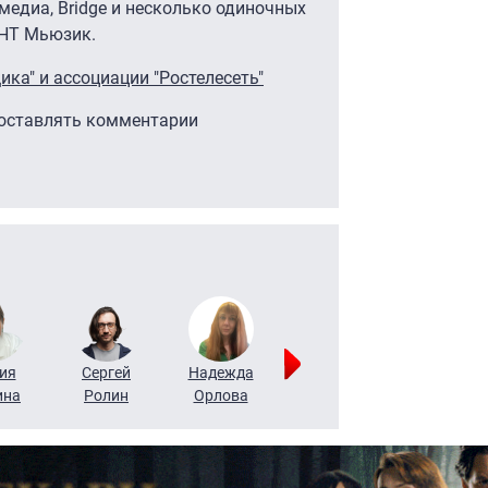
медиа, Bridge и несколько одиночных
ТНТ Мьюзик.
ка" и ассоциации "Ростелесеть"
 оставлять комментарии
ия
Сергей
Надежда
Мария
Алексей
ина
Ролин
Орлова
Щербаль
Леонтьев