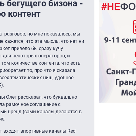
ь бегущего бизона -
о контент
а разговор, но мне показалось, мы
е кажется, что эта мысль, что нет ни
акет привело бы сразу кучу
а для некоторых операторов, и
том количестве контента, что есть
иобретает то, про что я сказала
всех тематических ниш, удобное
).
еды Олег рассказал, что буквально
ла рамочное соглашение с
ный бренд (сами каналы делаются в
ие.
ет входят впортивные каналы Red