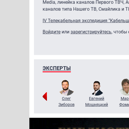
Media, линейка каналов Первого ТВЧ, А
каналов типа Нашего ТВ, Смайлика и 
IV Телекабельная экспедиция "Кабельщи
Войдите
или
зарегистрируйтесь
, чтобы
ЭКСПЕРТЫ
Тимур
Григорий
Олег
Евгений
Мар
Чудутов
Кузин
Зиборов
Мошняцкий
Фом