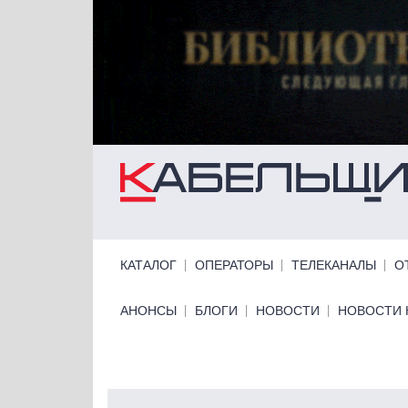
Перейти к основному содержанию
Primary links
КАТАЛОГ
ОПЕРАТОРЫ
ТЕЛЕКАНАЛЫ
О
Primary links bottom
АНОНСЫ
БЛОГИ
НОВОСТИ
НОВОСТИ 