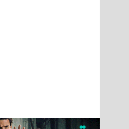
Татьяна
Тимур
Григорий
Олег
Воронова
Чудутов
Кузин
Зиборов