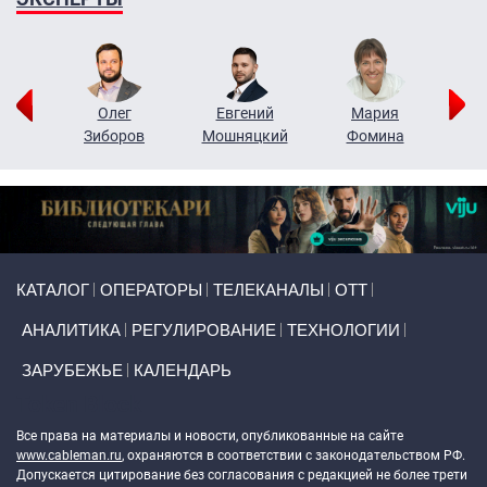
рий
Олег
Евгений
Мария
н
Зиборов
Мошняцкий
Фомина
Primary links
КАТАЛОГ
ОПЕРАТОРЫ
ТЕЛЕКАНАЛЫ
ОТТ
АНАЛИТИКА
РЕГУЛИРОВАНИЕ
ТЕХНОЛОГИИ
ЗАРУБЕЖЬЕ
КАЛЕНДАРЬ
Token Block
Все права на материалы и новости, опубликованные на сайте
www.cableman.ru
, охраняются в соответствии с законодательством РФ.
Допускается цитирование без согласования с редакцией не более трети