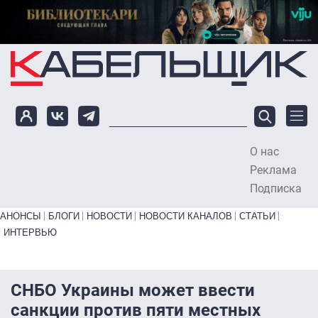
Перейти к основному содержанию
О нас
To
Реклама
Подписка
Primary links bottom
АНОНСЫ
БЛОГИ
НОВОСТИ
НОВОСТИ КАНАЛОВ
СТАТЬИ
ИНТЕРВЬЮ
СНБО Украины может ввести
санкции против пяти местных