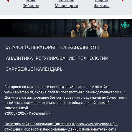
н
Зиборов
Мошняцкий
Фомина
Primary links
КАТАЛОГ
ОПЕРАТОРЫ
ТЕЛЕКАНАЛЫ
ОТТ
АНАЛИТИКА
РЕГУЛИРОВАНИЕ
ТЕХНОЛОГИИ
ЗАРУБЕЖЬЕ
КАЛЕНДАРЬ
Token Block
Все права на материалы и новости, опубликованные на сайте
www.cableman.ru
, охраняются в соответствии с законодательством РФ.
Допускается цитирование без согласования с редакцией не более трети
от объема оригинального материала, с обязательной прямой
гиперссылкой.
©2005 - 2026 «Кабельщик»
Политика сайта "Кабельщик" (интернет-адреса
www.cableman.ru
) в
отношении обработки персональных данных пользователей сети