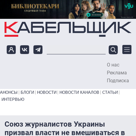
Перейти к основному содержанию
О нас
To
Реклама
Подписка
Primary links bottom
АНОНСЫ
БЛОГИ
НОВОСТИ
НОВОСТИ КАНАЛОВ
СТАТЬИ
ИНТЕРВЬЮ
Союз журналистов Украины
призвал власти не вмешиваться в