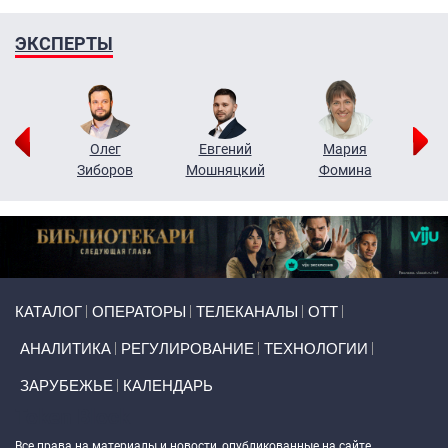
ЭКСПЕРТЫ
рий
Олег
Евгений
Мария
н
Зиборов
Мошняцкий
Фомина
Primary links
КАТАЛОГ
ОПЕРАТОРЫ
ТЕЛЕКАНАЛЫ
ОТТ
АНАЛИТИКА
РЕГУЛИРОВАНИЕ
ТЕХНОЛОГИИ
ЗАРУБЕЖЬЕ
КАЛЕНДАРЬ
Token Block
Все права на материалы и новости, опубликованные на сайте