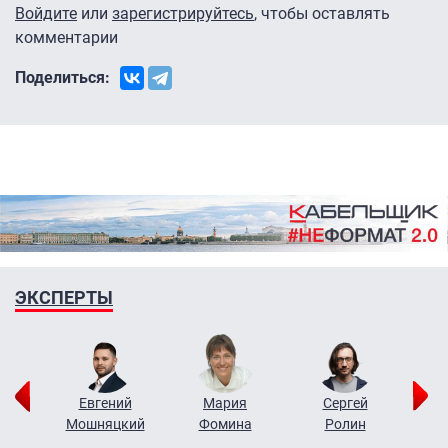
Войдите
или
зарегистрируйтесь
, чтобы оставлять
комментарии
Поделиться:
ЭКСПЕРТЫ
ор
Евгений
Мария
Сергей
Н
ко
Мошняцкий
Фомина
Ролин