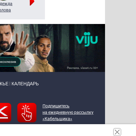
дежда
Мария
Алексей
рлова
Щербаль
Леонтьев
ЖЬЕ
КАЛЕНДАРЬ
Подпишитесь
на ежедневную рассылку
«Кабельщика»