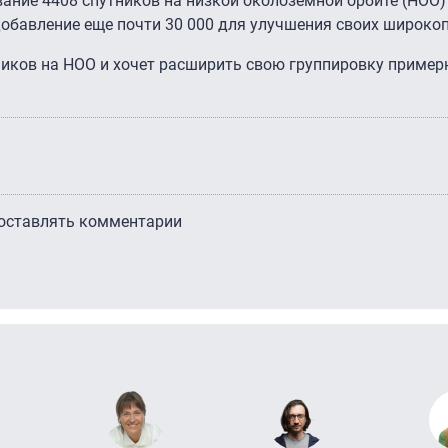
ание 4408 спутников на низкой околоземной орбите (НОО) 
 добавление еще почти 30 000 для улучшения своих широко
иков на НОО и хочет расширить свою группировку пример
 оставлять комментарии