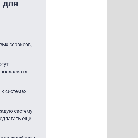
 для
вых сервисов,
огут
спользовать
ых системах
аждую систему
редлагать еще