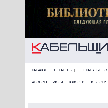
Перейти к основному содержанию
Primary links
КАТАЛОГ
ОПЕРАТОРЫ
ТЕЛЕКАНАЛЫ
О
Primary links bottom
АНОНСЫ
БЛОГИ
НОВОСТИ
НОВОСТИ 