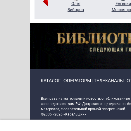
Григорий
Олег
Евгений
Кузин
Зиборов
Мошняцк
Primary links
КАТАЛОГ
ОПЕРАТОРЫ
ТЕЛЕКАНАЛЫ
О
Token Block
Все права на материалы и новости, опубликованные
законодательством РФ. Допускается цитирование без
материала, с обязательной прямой гиперссылкой.
©2005 - 2026 «Кабельщик»
Политика сайта "Кабельщик" (интернет-адреса
www.c
пользователей сети интернет