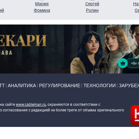
Мария
Сергей
На
ий
Фомина
Ролин
О
ТТ
АНАЛИТИКА
РЕГУЛИРОВАНИЕ
ТЕХНОЛОГИИ
ЗАРУБЕ
 на сайте
www.cableman.ru
, охраняются в соответствии с
 согласования с редакцией не более трети от объема оригинального
ableman.ru
) в отношении обработки персональных данных