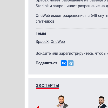
SpaceX имеет разрешение на развертыв
Starlink и запрашивает разрешение на
OneWeb имеет разрешение на 648 спутн
спутников.
Темы
SpaceX
OneWeb
Войдите
или
зарегистрируйтесь
, чтобы
Поделиться:
ЭКСПЕРТЫ