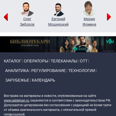
рий
Олег
Евгений
Мария
н
Зиборов
Мошняцкий
Фомина
Primary links
КАТАЛОГ
ОПЕРАТОРЫ
ТЕЛЕКАНАЛЫ
ОТТ
АНАЛИТИКА
РЕГУЛИРОВАНИЕ
ТЕХНОЛОГИИ
ЗАРУБЕЖЬЕ
КАЛЕНДАРЬ
Token Block
Все права на материалы и новости, опубликованные на сайте
www.cableman.ru
, охраняются в соответствии с законодательством РФ.
Допускается цитирование без согласования с редакцией не более трети
от объема оригинального материала, с обязательной прямой
гиперссылкой.