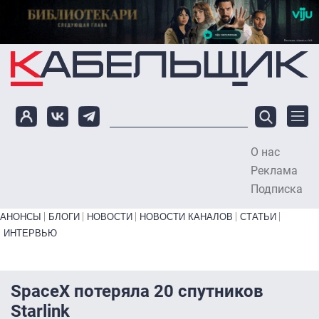
Перейти к основному содержанию
О нас
To
Реклама
Подписка
Primary links bottom
АНОНСЫ
БЛОГИ
НОВОСТИ
НОВОСТИ КАНАЛОВ
СТАТЬИ
ИНТЕРВЬЮ
SpaceX потеряла 20 спутников
Starlink