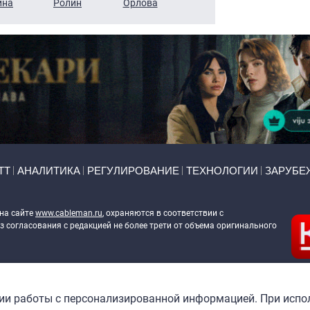
ина
Ролин
Орлова
Щербаль
Леонтьев
ТТ
АНАЛИТИКА
РЕГУЛИРОВАНИЕ
ТЕХНОЛОГИИ
ЗАРУБЕ
 на сайте
www.cableman.ru
, охраняются в соответствии с
 согласования с редакцией не более трети от объема оригинального
ableman.ru
) в отношении обработки персональных данных
гии работы с персонализированной информацией. При испо