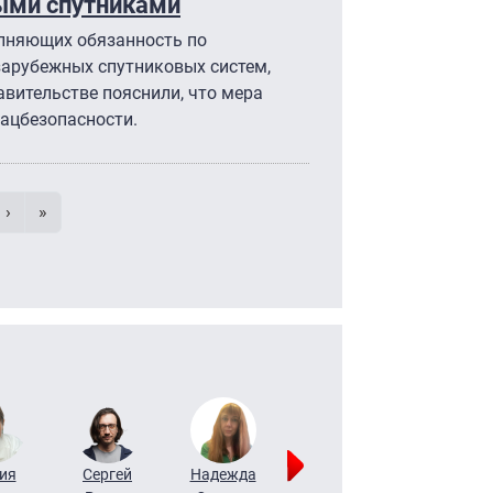
ными спутниками
олняющих обязанность по
арубежных спутниковых систем,
авительстве пояснили, что мера
ацбезопасности.
умерация страниц
 страница
e
Следующая страница
Последняя страница
›
»
ия
Сергей
Надежда
Мария
Алексей