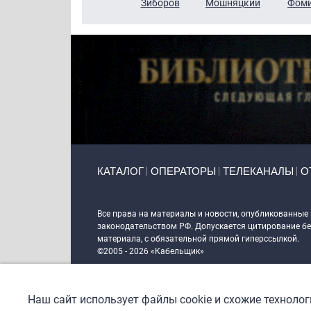
Чудутов
Кузин
Зиборов
Мошняцкий
Фом
Primary links
КАТАЛОГ
ОПЕРАТОРЫ
ТЕЛЕКАНАЛЫ
О
Token Block
Все права на материалы и новости, опубликованные
законодательством РФ. Допускается цитирование без
материала, с обязательной прямой гиперссылкой.
©2005 - 2026 «Кабельщик»
Политика сайта "Кабельщик" (интернет-адреса
www.c
пользователей сети интернет
Наш сайт использует файлы cookie и схожие техноло
DrupalCoder — поддержка сайта c 2017 года