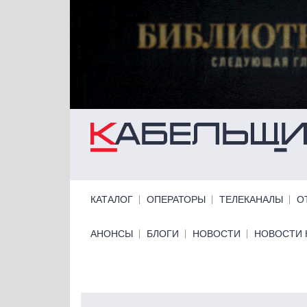
Перейти к основному содержанию
Primary links
КАТАЛОГ
ОПЕРАТОРЫ
ТЕЛЕКАНАЛЫ
О
Primary links bottom
АНОНСЫ
БЛОГИ
НОВОСТИ
НОВОСТИ 