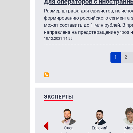
для операторов с иностран
Размер штрафа для связистов, не исп
формированию российского сегмента з
может составить до 1 млн рублей. В пр
направлена на предотвращение угроз н
10.12.2021 14:55
Н
Текущая
Pag
1
2
ЭКСПЕРТЫ
Тимур
Григорий
Олег
Евгений
Мар