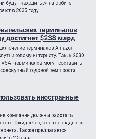
они будут находиться на орбите
течет в 2035 году.
овательских терминалов
ду достигнет $238 млрд
одключение терминалов Amazon
спутниковому интернету. Так, к 2030
 VSAT-терминалов могут составить
й совокупный годовой темп роста
спользовать иностранные
кие компании должны работать
атах. Ожидается, что это поддержит
тернета. Также предлагается
ь" в 2,5 раза.