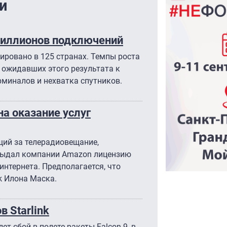
и
 миллионов подключений
ировано в 125 странах. Темпы роста
 ожидавших этого результата к
рминалов и нехватка спутников.
а оказание услуг
щий за телерадиовещание,
 выдал компании Amazon лицензию
интернета. Предполагается, что
k Илона Маска.
в Starlink
т сбой в полете ракеты Falcon 9, в