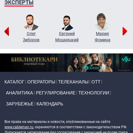
ЭКСПЕРТЫ
рий
Олег
Евгений
Мария
н
Зиборов
Мошняцкий
Фомина
Primary links
КАТАЛОГ
ОПЕРАТОРЫ
ТЕЛЕКАНАЛЫ
ОТТ
АНАЛИТИКА
РЕГУЛИРОВАНИЕ
ТЕХНОЛОГИИ
ЗАРУБЕЖЬЕ
КАЛЕНДАРЬ
Token Block
Все права на материалы и новости, опубликованные на сайте
www.cableman.ru
, охраняются в соответствии с законодательством РФ.
Допускается цитирование без согласования с редакцией не более трети