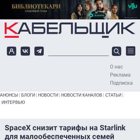
Перейти к основному содержанию
О нас
To
Реклама
Подписка
Primary links bottom
АНОНСЫ
БЛОГИ
НОВОСТИ
НОВОСТИ КАНАЛОВ
СТАТЬИ
ИНТЕРВЬЮ
SpaceX снизит тарифы на Starlink
для малообеспеченных семей