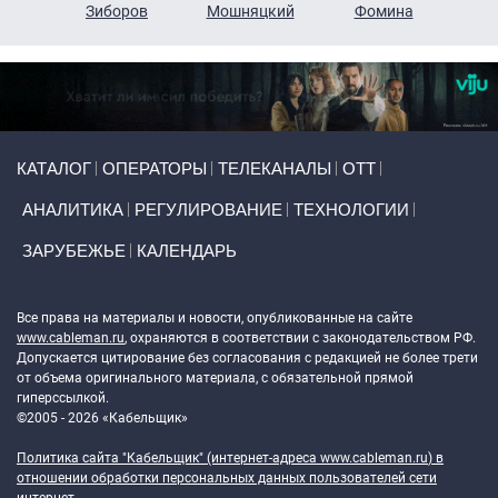
н
Зиборов
Мошняцкий
Фомина
Primary links
КАТАЛОГ
ОПЕРАТОРЫ
ТЕЛЕКАНАЛЫ
ОТТ
АНАЛИТИКА
РЕГУЛИРОВАНИЕ
ТЕХНОЛОГИИ
ЗАРУБЕЖЬЕ
КАЛЕНДАРЬ
Token Block
Все права на материалы и новости, опубликованные на сайте
www.cableman.ru
, охраняются в соответствии с законодательством РФ.
Допускается цитирование без согласования с редакцией не более трети
от объема оригинального материала, с обязательной прямой
гиперссылкой.
©2005 - 2026 «Кабельщик»
Политика сайта "Кабельщик" (интернет-адреса
www.cableman.ru
) в
отношении обработки персональных данных пользователей сети