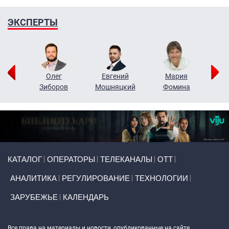
ЭКСПЕРТЫ
рий
Олег
Евгений
Мария
н
Зиборов
Мошняцкий
Фомина
Primary links
КАТАЛОГ
ОПЕРАТОРЫ
ТЕЛЕКАНАЛЫ
ОТТ
АНАЛИТИКА
РЕГУЛИРОВАНИЕ
ТЕХНОЛОГИИ
ЗАРУБЕЖЬЕ
КАЛЕНДАРЬ
Token Block
Все права на материалы и новости, опубликованные на сайте