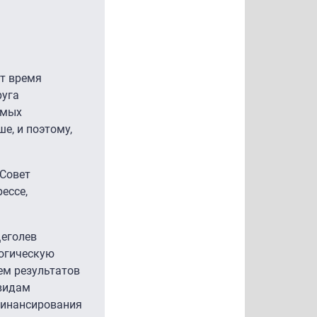
ет время
руга
емых
е, и поэтому,
 Совет
ессе,
Щеголев
логическую
ем результатов
 видам
финансирования