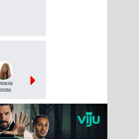
дежда
Мария
Алексей
рлова
Щербаль
Леонтьев