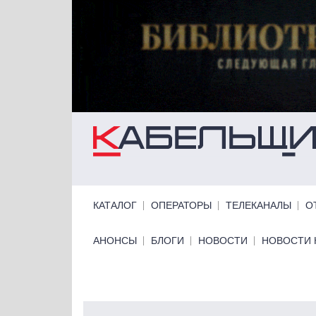
Перейти к основному содержанию
Primary links
КАТАЛОГ
ОПЕРАТОРЫ
ТЕЛЕКАНАЛЫ
О
Primary links bottom
АНОНСЫ
БЛОГИ
НОВОСТИ
НОВОСТИ 