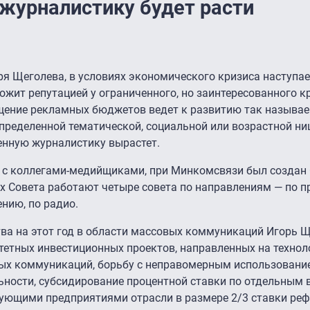
 журналистику будет расти
я Щеголева, в условиях экономического кризиса наступа
ожит репутацией у ограниченного, но заинтересованного к
щение рекламных бюджетов ведет к развитию так называ
ределенной тематической, социальной или возрастной ниш
енную журналистику вырастет.
 с коллегами-медийщиками, при Минкомсвязи был создан
 Совета работают четыре совета по направлениям — по пр
нию, по радио.
ва на этот год в области массовых коммуникаций Игорь 
етных инвестиционных проектов, направленных на техно
ых коммуникаций, борьбу с неправомерным использовани
ьности, субсидирование процентной ставки по отдельным
ующими предприятиями отрасли в размере 2/3 ставки ре