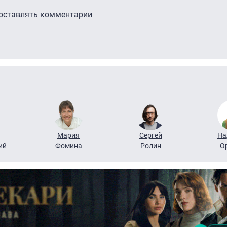
 оставлять комментарии
Мария
Сергей
На
ий
Фомина
Ролин
О