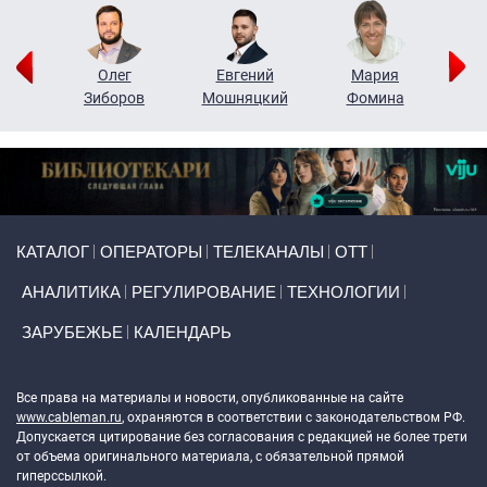
рий
Олег
Евгений
Мария
н
Зиборов
Мошняцкий
Фомина
Primary links
КАТАЛОГ
ОПЕРАТОРЫ
ТЕЛЕКАНАЛЫ
ОТТ
АНАЛИТИКА
РЕГУЛИРОВАНИЕ
ТЕХНОЛОГИИ
ЗАРУБЕЖЬЕ
КАЛЕНДАРЬ
Token Block
Все права на материалы и новости, опубликованные на сайте
www.cableman.ru
, охраняются в соответствии с законодательством РФ.
Допускается цитирование без согласования с редакцией не более трети
от объема оригинального материала, с обязательной прямой
гиперссылкой.