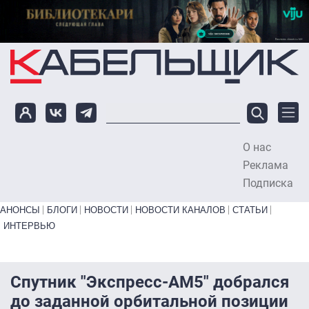
Перейти к основному содержанию
О нас
To
Реклама
Подписка
Primary links bottom
АНОНСЫ
БЛОГИ
НОВОСТИ
НОВОСТИ КАНАЛОВ
СТАТЬИ
ИНТЕРВЬЮ
Спутник "Экспресс-АМ5" добрался
до заданной орбитальной позиции