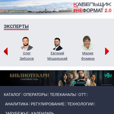
ЭКСПЕРТЫ
рий
Олег
Евгений
Мария
н
Зиборов
Мошняцкий
Фомина
Primary links
КАТАЛОГ
ОПЕРАТОРЫ
ТЕЛЕКАНАЛЫ
ОТТ
АНАЛИТИКА
РЕГУЛИРОВАНИЕ
ТЕХНОЛОГИИ
ЗАРУБЕЖЬЕ
КАЛЕНДАРЬ