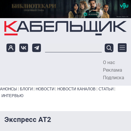
Перейти к основному содержанию
О нас
To
Реклама
Подписка
Primary links bottom
АНОНСЫ
БЛОГИ
НОВОСТИ
НОВОСТИ КАНАЛОВ
СТАТЬИ
ИНТЕРВЬЮ
Экспресс АТ2