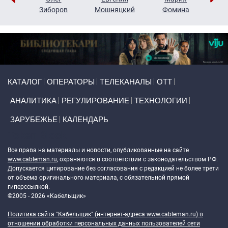
н
Зиборов
Мошняцкий
Фомина
Primary links
КАТАЛОГ
ОПЕРАТОРЫ
ТЕЛЕКАНАЛЫ
ОТТ
АНАЛИТИКА
РЕГУЛИРОВАНИЕ
ТЕХНОЛОГИИ
ЗАРУБЕЖЬЕ
КАЛЕНДАРЬ
Token Block
Все права на материалы и новости, опубликованные на сайте
www.cableman.ru
, охраняются в соответствии с законодательством РФ.
Допускается цитирование без согласования с редакцией не более трети
от объема оригинального материала, с обязательной прямой
гиперссылкой.
©2005 - 2026 «Кабельщик»
Политика сайта "Кабельщик" (интернет-адреса
www.cableman.ru
) в
отношении обработки персональных данных пользователей сети