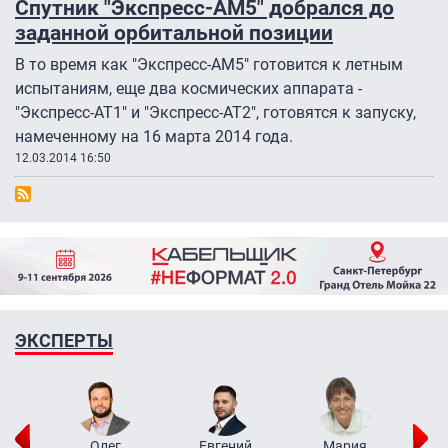
Спутник "Экспресс-АМ5" добрался до
заданной орбитальной позиции
В то время как "Экспресс-АМ5" готовится к летным
испытаниям, еще два космических аппарата -
"Экспресс-АТ1" и "Экспресс-АТ2", готовятся к запуску,
намеченному на 16 марта 2014 года.
12.03.2014 16:50
ЭКСПЕРТЫ
рий
Олег
Евгений
Мария