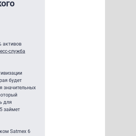
кого
% активов
есс-служба
тивизации
рая будет
ия значительных
который
ь для
65 займет
иком Satmex 6