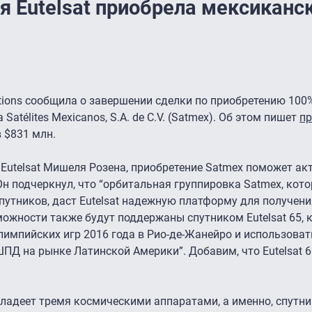
я Eutelsat приобрела мексиканс
tions сообщила о завершении сделки по приобретению 100
atélites Mexicanos, S.A. de C.V. (Satmex). Об этом пишет
пр
 $831 млн.
Eutelsat Мишеля Розена, приобретение Satmex поможет ак
Он подчеркнул, что “орбитальная группировка Satmex, кото
спутников, даст Eutelsat надежную платформу для получен
можности также будут поддержаны спутником Eutelsat 65, 
лимпийских игр 2016 года в Рио-де-Жанейро и использоват
ШПД на рынке Латинской Америки”. Добавим, что Eutelsat 
ладеет тремя космическими аппаратами, а именно, спутн