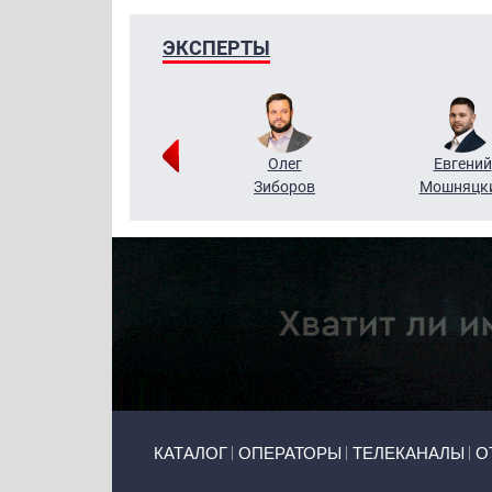
ЭКСПЕРТЫ
Григорий
Олег
Евгений
Кузин
Зиборов
Мошняцк
Primary links
КАТАЛОГ
ОПЕРАТОРЫ
ТЕЛЕКАНАЛЫ
О
Token Block