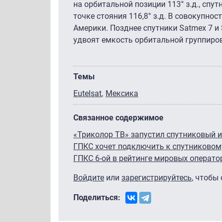
на орбитальной позиции 113° з.д., спут
точке стояния 116,8° з.д. В совокупно
Америки. Позднее спутники Satmex 7 и S
удвоят емкость орбитальной группиро
Темы
Eutelsat
Мексика
Связанное содержимое
«Триколор ТВ» запустил спутниковый и
ГПКС хочет подключить к спутниковому
ГПКС 6-ой в рейтинге мировых операто
Войдите
или
зарегистрируйтесь
, чтобы
Поделиться: