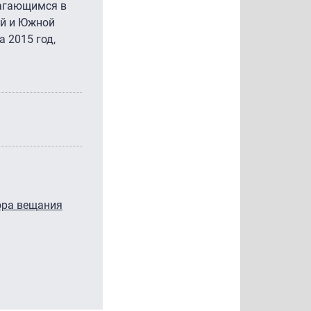
олагающимся в
ой и Южной
а 2015 год,
тора вещания