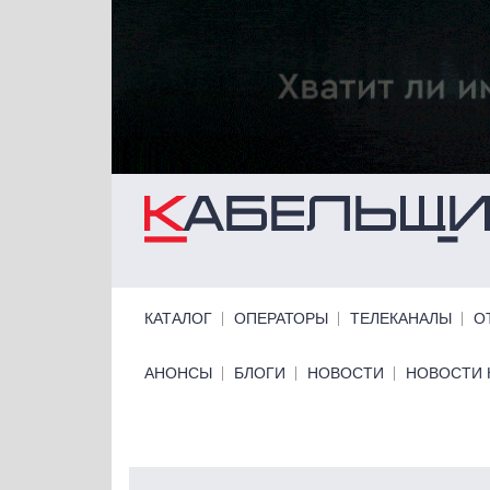
Перейти к основному содержанию
Primary links
КАТАЛОГ
ОПЕРАТОРЫ
ТЕЛЕКАНАЛЫ
О
Primary links bottom
АНОНСЫ
БЛОГИ
НОВОСТИ
НОВОСТИ 