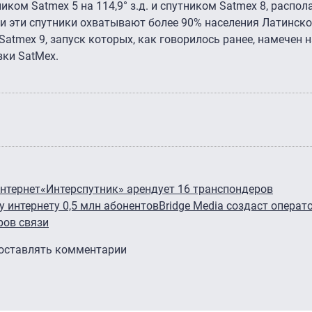
ником Satmex 5 на 114,9° з.д. и спутником Satmex 8, расп
сти эти спутники охватывают более 90% населения Латинск
atmex 9, запуск которых, как говорилось ранее, намечен н
вки SatMex.
нтернет
«Интерспутник» арендует 16 транспондеров
 интернету 0,5 млн абонентов
Bridge Media создаст опера
ров связи
 оставлять комментарии