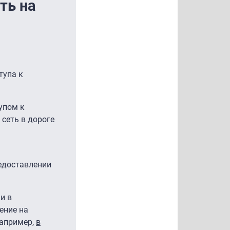
ть на
тупа к
упом к
 сеть в дороге
едоставлении
и в
ение на
например,
в