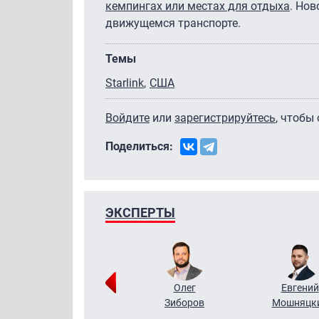
кемпингах или местах для отдыха
. Нов
движущемся транспорте.
Темы
Starlink
США
Войдите
или
зарегистрируйтесь
, чтобы
Поделиться:
ЭКСПЕРТЫ
Григорий
Олег
Евгений
Кузин
Зиборов
Мошняцк