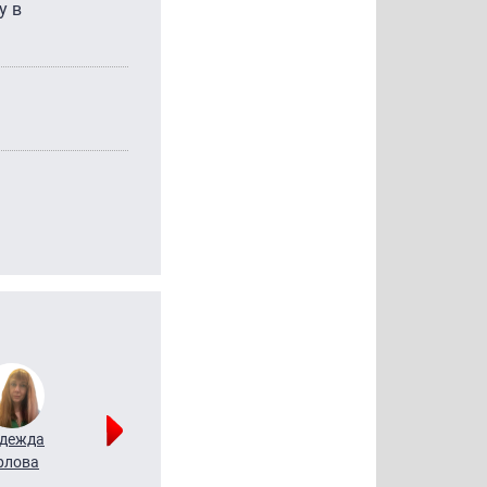
у в
дежда
Мария
Алексей
рлова
Щербаль
Леонтьев