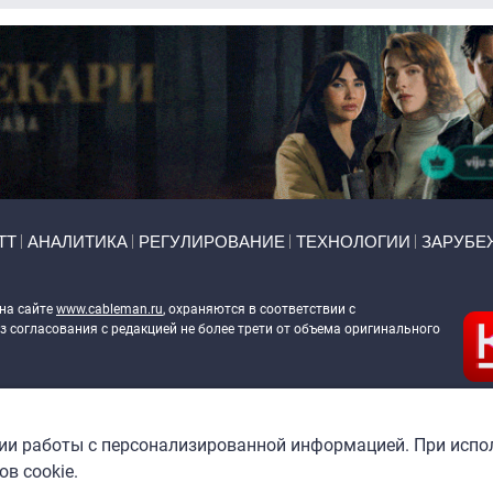
ТТ
АНАЛИТИКА
РЕГУЛИРОВАНИЕ
ТЕХНОЛОГИИ
ЗАРУБЕ
 на сайте
www.cableman.ru
, охраняются в соответствии с
 согласования с редакцией не более трети от объема оригинального
ableman.ru
) в отношении обработки персональных данных
гии работы с персонализированной информацией. При испо
в cookie.