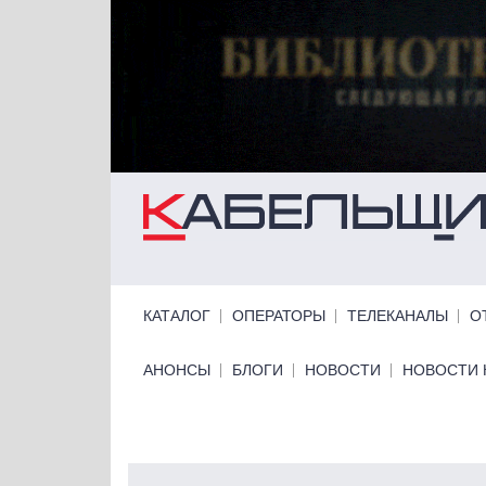
Перейти к основному содержанию
Primary links
КАТАЛОГ
ОПЕРАТОРЫ
ТЕЛЕКАНАЛЫ
О
Primary links bottom
АНОНСЫ
БЛОГИ
НОВОСТИ
НОВОСТИ 