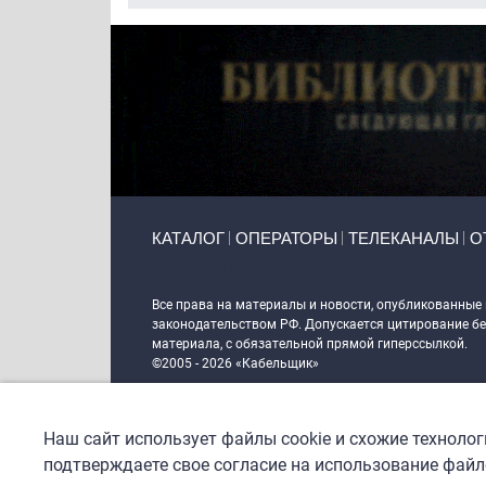
Primary links
КАТАЛОГ
ОПЕРАТОРЫ
ТЕЛЕКАНАЛЫ
О
Token Block
Все права на материалы и новости, опубликованные
законодательством РФ. Допускается цитирование без
материала, с обязательной прямой гиперссылкой.
©2005 - 2026 «Кабельщик»
Политика сайта "Кабельщик" (интернет-адреса
www.c
пользователей сети интернет
Наш сайт использует файлы cookie и схожие техноло
DrupalCoder — поддержка сайта c 2017 года
подтверждаете свое согласие на использование файло