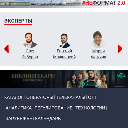
ЭКСПЕРТЫ
рий
Олег
Евгений
Мария
н
Зиборов
Мошняцкий
Фомина
Primary links
КАТАЛОГ
ОПЕРАТОРЫ
ТЕЛЕКАНАЛЫ
ОТТ
АНАЛИТИКА
РЕГУЛИРОВАНИЕ
ТЕХНОЛОГИИ
ЗАРУБЕЖЬЕ
КАЛЕНДАРЬ
Token Block