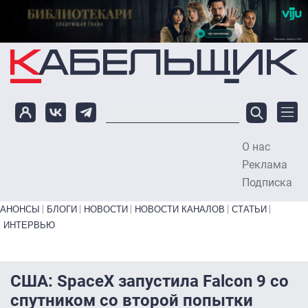
Перейти к основному содержанию
О нас
To
Реклама
Подписка
Primary links bottom
АНОНСЫ
БЛОГИ
НОВОСТИ
НОВОСТИ КАНАЛОВ
СТАТЬИ
ИНТЕРВЬЮ
США: SpaceX запустила Falcon 9 со
спутником со второй попытки