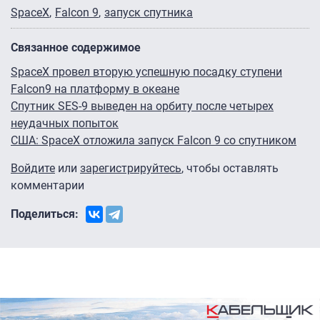
SpaceX
Falcon 9
запуск спутника
Связанное содержимое
SpaceX провел вторую успешную посадку ступени
Falcon9 на платформу в океане
Спутник SES-9 выведен на орбиту после четырех
неудачных попыток
США: SpaceX отложила запуск Falcon 9 со спутником
Войдите
или
зарегистрируйтесь
, чтобы оставлять
комментарии
Поделиться: